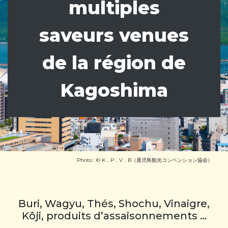
multiples
saveurs venues
de la région de
Kagoshima
Photo : © K．P．V．B（鹿児島観光コンベンション協会）
Buri, Wagyu, Thés, Shochu, Vinaigre,
Kôji, produits d’assaisonnements …